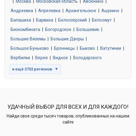
|
Москва
0 объявлений
|
Московская область
|
Авсюнино
|
Андреевка
|
Апрелевка
|
Архангельское
|
Ашукино
|
Балашиха
|
Барвиха
|
Белоозёрский
|
Белоомут
|
Знакомства без обязательств
0 объявлений
Биокомбината
|
Богородское
|
Большевик
|
Большие Вяземы
|
Большие Дворы
|
Большое Буньково
|
Бронницы
|
Быково
|
Ватутинки
|
Вербилки
|
Верея
|
Видное
|
Володарского
и ещё 3702 регионов
▼
УДАЧНЫЙ ВЫБОР ДЛЯ ВСЕХ И ДЛЯ КАЖДОГО!
Найди свое среди тысяч товаров, опубликованных на нашем
сайте