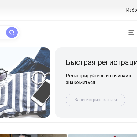
Избр
ая регистрация
уйтесь и начинайте
ься
истрироваться