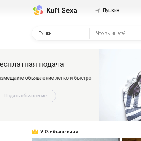
Kul't Sexa
Пушкин
Быстр
о
Регистрир
знакомит
Зарег
VIP-объявления