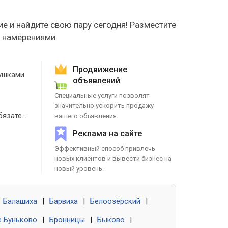
е и найдите свою пару сегодня! Разместите
е намерениями.
Продвижение
ушками
объявлений
Специальные услуги позволят
значительно ускорить продажу
Знакомства без обязательств
вашего объявления.
Реклама на сайте
Эффективный способ привлечь
новых клиентов и вывести бизнес на
новый уровень.
Балашиха
|
Барвиха
|
Белоозёрский
|
 Буньково
|
Бронницы
|
Быково
|