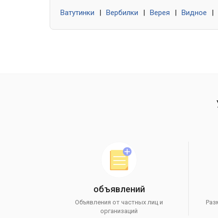
Ватутинки
|
Вербилки
|
Верея
|
Видное
|
объявлений
Объявления от частных лиц и
Раз
организаций