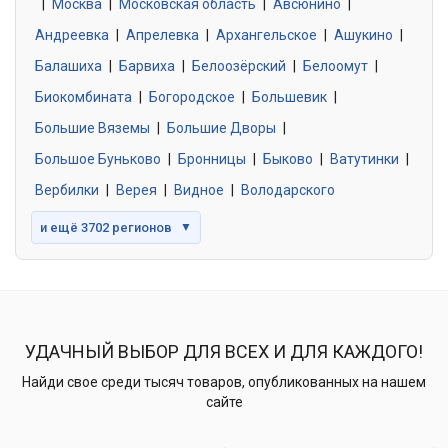
|
Москва
0 объявлений
|
Московская область
|
Авсюнино
|
Андреевка
|
Апрелевка
|
Архангельское
|
Ашукино
|
Балашиха
|
Барвиха
|
Белоозёрский
|
Белоомут
|
Знакомства без обязательств
0 объявлений
Биокомбината
|
Богородское
|
Большевик
|
Большие Вяземы
|
Большие Дворы
|
Большое Буньково
|
Бронницы
|
Быково
|
Ватутинки
|
Вербилки
|
Верея
|
Видное
|
Володарского
и ещё 3702 регионов
▼
УДАЧНЫЙ ВЫБОР ДЛЯ ВСЕХ И ДЛЯ КАЖДОГО!
Найди свое среди тысяч товаров, опубликованных на нашем
сайте