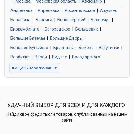
|
Москва
0 объявлений
|
Московская область
|
Авсюнино
|
Андреевка
|
Апрелевка
|
Архангельское
|
Ашукино
|
Балашиха
|
Барвиха
|
Белоозёрский
|
Белоомут
|
Знакомства без обязательств
0 объявлений
Биокомбината
|
Богородское
|
Большевик
|
Большие Вяземы
|
Большие Дворы
|
Большое Буньково
|
Бронницы
|
Быково
|
Ватутинки
|
Вербилки
|
Верея
|
Видное
|
Володарского
и ещё 3702 регионов
▼
УДАЧНЫЙ ВЫБОР ДЛЯ ВСЕХ И ДЛЯ КАЖДОГО!
Найди свое среди тысяч товаров, опубликованных на нашем
сайте