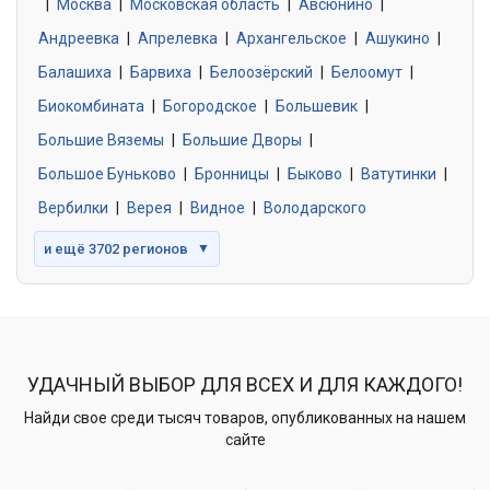
|
Москва
0 объявлений
|
Московская область
|
Авсюнино
|
Андреевка
|
Апрелевка
|
Архангельское
|
Ашукино
|
Балашиха
|
Барвиха
|
Белоозёрский
|
Белоомут
|
Знакомства без обязательств
0 объявлений
Биокомбината
|
Богородское
|
Большевик
|
Большие Вяземы
|
Большие Дворы
|
Большое Буньково
|
Бронницы
|
Быково
|
Ватутинки
|
Вербилки
|
Верея
|
Видное
|
Володарского
и ещё 3702 регионов
▼
УДАЧНЫЙ ВЫБОР ДЛЯ ВСЕХ И ДЛЯ КАЖДОГО!
Найди свое среди тысяч товаров, опубликованных на нашем
сайте