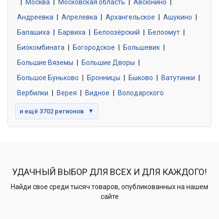
|
Москва
0 объявлений
|
Московская область
|
Авсюнино
|
Андреевка
|
Апрелевка
|
Архангельское
|
Ашукино
|
Балашиха
|
Барвиха
|
Белоозёрский
|
Белоомут
|
Знакомства без обязательств
0 объявлений
Биокомбината
|
Богородское
|
Большевик
|
Большие Вяземы
|
Большие Дворы
|
Большое Буньково
|
Бронницы
|
Быково
|
Ватутинки
|
Вербилки
|
Верея
|
Видное
|
Володарского
и ещё 3702 регионов
▼
УДАЧНЫЙ ВЫБОР ДЛЯ ВСЕХ И ДЛЯ КАЖДОГО!
Найди свое среди тысяч товаров, опубликованных на нашем
сайте