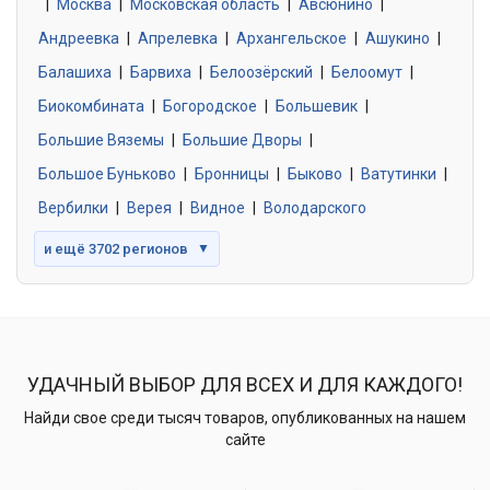
|
Москва
0 объявлений
|
Московская область
|
Авсюнино
|
Андреевка
|
Апрелевка
|
Архангельское
|
Ашукино
|
Балашиха
|
Барвиха
|
Белоозёрский
|
Белоомут
|
Знакомства без обязательств
0 объявлений
Биокомбината
|
Богородское
|
Большевик
|
Большие Вяземы
|
Большие Дворы
|
Большое Буньково
|
Бронницы
|
Быково
|
Ватутинки
|
Вербилки
|
Верея
|
Видное
|
Володарского
и ещё 3702 регионов
▼
УДАЧНЫЙ ВЫБОР ДЛЯ ВСЕХ И ДЛЯ КАЖДОГО!
Найди свое среди тысяч товаров, опубликованных на нашем
сайте