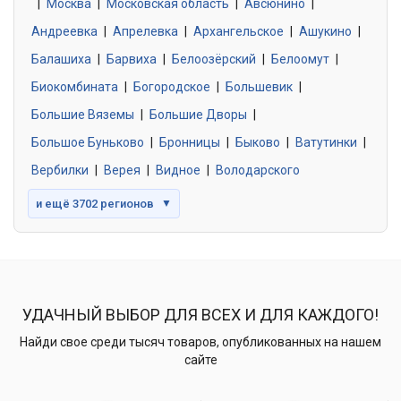
|
Москва
0 объявлений
|
Московская область
|
Авсюнино
|
Андреевка
|
Апрелевка
|
Архангельское
|
Ашукино
|
Балашиха
|
Барвиха
|
Белоозёрский
|
Белоомут
|
Знакомства без обязательств
0 объявлений
Биокомбината
|
Богородское
|
Большевик
|
Большие Вяземы
|
Большие Дворы
|
Большое Буньково
|
Бронницы
|
Быково
|
Ватутинки
|
Вербилки
|
Верея
|
Видное
|
Володарского
и ещё 3702 регионов
▼
УДАЧНЫЙ ВЫБОР ДЛЯ ВСЕХ И ДЛЯ КАЖДОГО!
Найди свое среди тысяч товаров, опубликованных на нашем
сайте