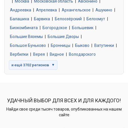
|
Москва
0 объявлений
|
Московская область
|
Авсюнино
|
Андреевка
|
Апрелевка
|
Архангельское
|
Ашукино
|
Балашиха
|
Барвиха
|
Белоозёрский
|
Белоомут
|
Знакомства без обязательств
0 объявлений
Биокомбината
|
Богородское
|
Большевик
|
Большие Вяземы
|
Большие Дворы
|
Большое Буньково
|
Бронницы
|
Быково
|
Ватутинки
|
Вербилки
|
Верея
|
Видное
|
Володарского
и ещё 3702 регионов
▼
УДАЧНЫЙ ВЫБОР ДЛЯ ВСЕХ И ДЛЯ КАЖДОГО!
Найди свое среди тысяч товаров, опубликованных на нашем
сайте