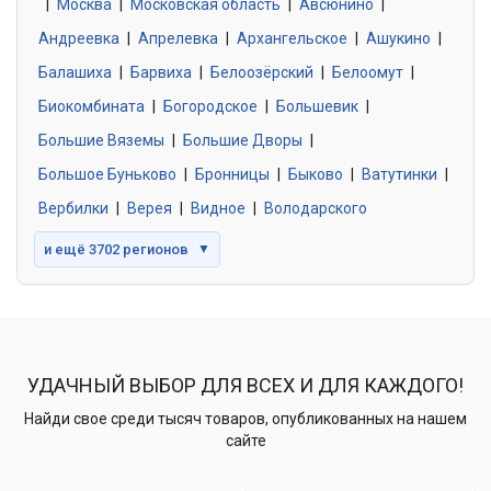
|
Москва
0 объявлений
|
Московская область
|
Авсюнино
|
Андреевка
|
Апрелевка
|
Архангельское
|
Ашукино
|
Балашиха
|
Барвиха
|
Белоозёрский
|
Белоомут
|
Знакомства без обязательств
0 объявлений
Биокомбината
|
Богородское
|
Большевик
|
Большие Вяземы
|
Большие Дворы
|
Большое Буньково
|
Бронницы
|
Быково
|
Ватутинки
|
Вербилки
|
Верея
|
Видное
|
Володарского
и ещё 3702 регионов
▼
УДАЧНЫЙ ВЫБОР ДЛЯ ВСЕХ И ДЛЯ КАЖДОГО!
Найди свое среди тысяч товаров, опубликованных на нашем
сайте