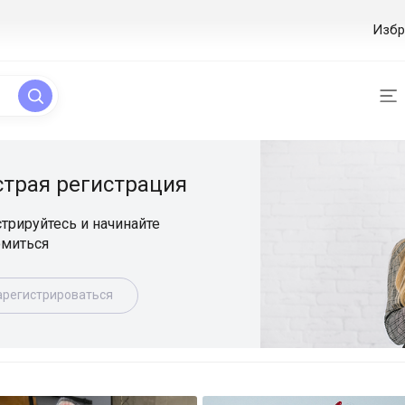
Избр
ая регистрация
уйтесь и начинайте
ься
истрироваться