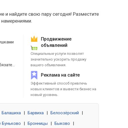
е и найдите свою пару сегодня! Разместите
е намерениями.
Продвижение
ушками
объявлений
Специальные услуги позволят
значительно ускорить продажу
Знакомства без обязательств
вашего объявления.
Реклама на сайте
Эффективный способ привлечь
новых клиентов и вывести бизнес на
новый уровень.
Балашиха
|
Барвиха
|
Белоозёрский
|
 Буньково
|
Бронницы
|
Быково
|