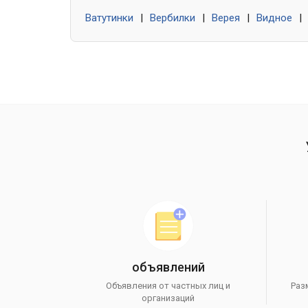
Ватутинки
|
Вербилки
|
Верея
|
Видное
|
объявлений
Объявления от частных лиц и
Раз
организаций