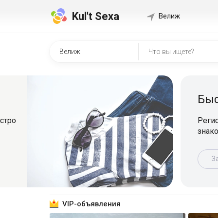
Kul't Sexa
Велиж
Быстр
о
Регистрир
знакомит
Зарег
VIP-объявления