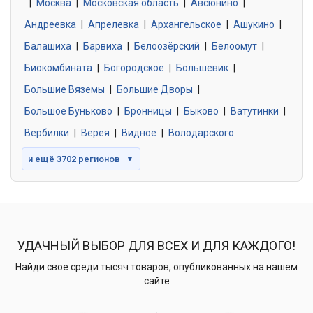
|
Москва
0 объявлений
|
Московская область
|
Авсюнино
|
Андреевка
|
Апрелевка
|
Архангельское
|
Ашукино
|
Балашиха
|
Барвиха
|
Белоозёрский
|
Белоомут
|
Знакомства без обязательств
0 объявлений
Биокомбината
|
Богородское
|
Большевик
|
Большие Вяземы
|
Большие Дворы
|
Большое Буньково
|
Бронницы
|
Быково
|
Ватутинки
|
Вербилки
|
Верея
|
Видное
|
Володарского
и ещё 3702 регионов
▼
УДАЧНЫЙ ВЫБОР ДЛЯ ВСЕХ И ДЛЯ КАЖДОГО!
Найди свое среди тысяч товаров, опубликованных на нашем
сайте