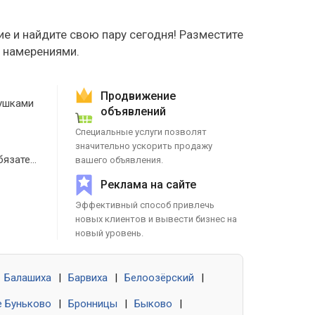
е и найдите свою пару сегодня! Разместите
е намерениями.
Продвижение
ушками
объявлений
Специальные услуги позволят
значительно ускорить продажу
Знакомства без обязательств
вашего объявления.
Реклама на сайте
Эффективный способ привлечь
новых клиентов и вывести бизнес на
новый уровень.
Балашиха
|
Барвиха
|
Белоозёрский
|
 Буньково
|
Бронницы
|
Быково
|