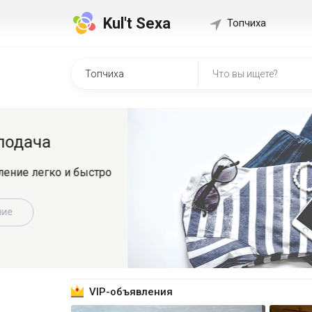
Kul't Sexa
Топчиха
Быстр
о
Регистрир
знакомит
Зарег
VIP-объявления