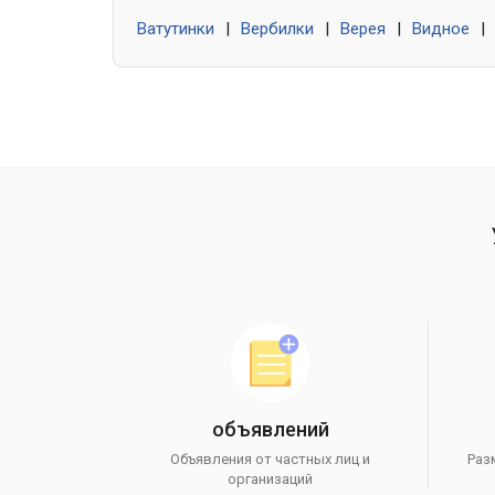
Ватутинки
|
Вербилки
|
Верея
|
Видное
|
объявлений
Объявления от частных лиц и
Раз
организаций