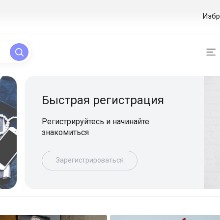
Избр
ая регистрация
уйтесь и начинайте
ься
истрироваться