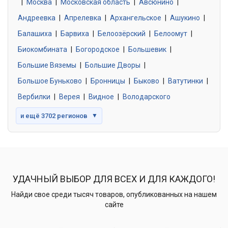
|
Москва
0 объявлений
|
Московская область
|
Авсюнино
|
Андреевка
|
Апрелевка
|
Архангельское
|
Ашукино
|
Балашиха
|
Барвиха
|
Белоозёрский
|
Белоомут
|
Знакомства без обязательств
0 объявлений
Биокомбината
|
Богородское
|
Большевик
|
Большие Вяземы
|
Большие Дворы
|
Большое Буньково
|
Бронницы
|
Быково
|
Ватутинки
|
Вербилки
|
Верея
|
Видное
|
Володарского
и ещё 3702 регионов
▼
УДАЧНЫЙ ВЫБОР ДЛЯ ВСЕХ И ДЛЯ КАЖДОГО!
Найди свое среди тысяч товаров, опубликованных на нашем
сайте