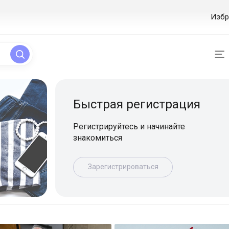
Избр
ая регистрация
уйтесь и начинайте
ься
истрироваться