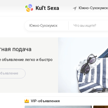
Kul't Sexa
Южно-Сухокумск
Быстр
о
Регистрир
знакомит
Зарег
VIP-объявления