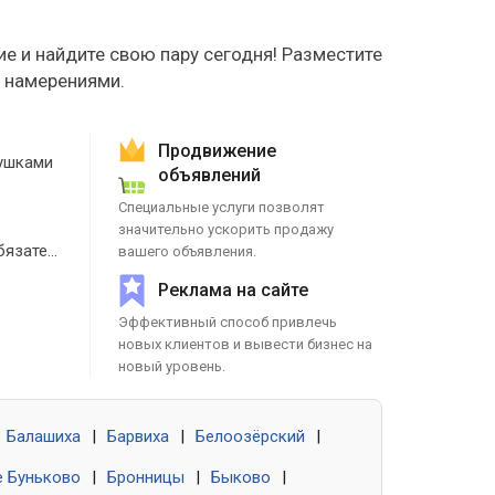
е и найдите свою пару сегодня! Разместите
е намерениями.
Продвижение
ушками
объявлений
Специальные услуги позволят
значительно ускорить продажу
Знакомства без обязательств
вашего объявления.
Реклама на сайте
Эффективный способ привлечь
новых клиентов и вывести бизнес на
новый уровень.
Балашиха
|
Барвиха
|
Белоозёрский
|
 Буньково
|
Бронницы
|
Быково
|