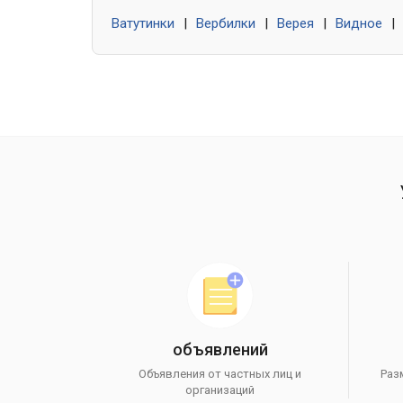
Ватутинки
|
Вербилки
|
Верея
|
Видное
|
объявлений
Объявления от частных лиц и
Раз
организаций