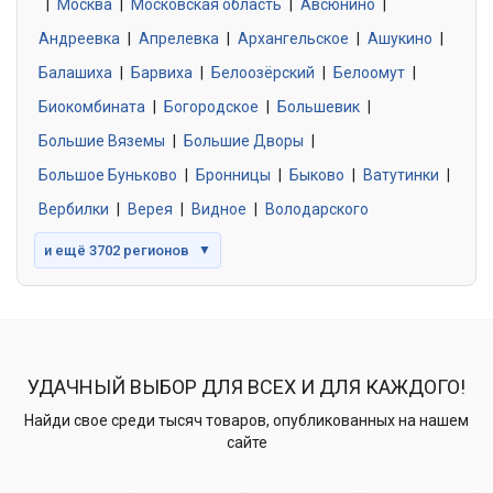
|
Москва
0 объявлений
|
Московская область
|
Авсюнино
|
Андреевка
|
Апрелевка
|
Архангельское
|
Ашукино
|
Балашиха
|
Барвиха
|
Белоозёрский
|
Белоомут
|
Знакомства без обязательств
0 объявлений
Биокомбината
|
Богородское
|
Большевик
|
Большие Вяземы
|
Большие Дворы
|
Большое Буньково
|
Бронницы
|
Быково
|
Ватутинки
|
Вербилки
|
Верея
|
Видное
|
Володарского
и ещё 3702 регионов
▼
УДАЧНЫЙ ВЫБОР ДЛЯ ВСЕХ И ДЛЯ КАЖДОГО!
Найди свое среди тысяч товаров, опубликованных на нашем
сайте