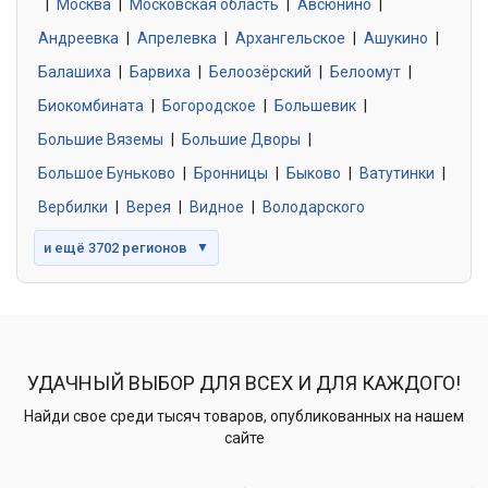
|
Москва
0 объявлений
|
Московская область
|
Авсюнино
|
Андреевка
|
Апрелевка
|
Архангельское
|
Ашукино
|
Балашиха
|
Барвиха
|
Белоозёрский
|
Белоомут
|
Знакомства без обязательств
0 объявлений
Биокомбината
|
Богородское
|
Большевик
|
Большие Вяземы
|
Большие Дворы
|
Большое Буньково
|
Бронницы
|
Быково
|
Ватутинки
|
Вербилки
|
Верея
|
Видное
|
Володарского
и ещё 3702 регионов
▼
УДАЧНЫЙ ВЫБОР ДЛЯ ВСЕХ И ДЛЯ КАЖДОГО!
Найди свое среди тысяч товаров, опубликованных на нашем
сайте