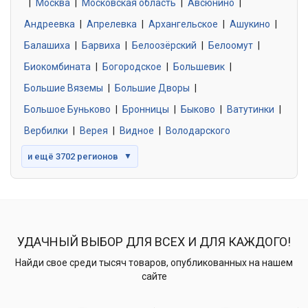
|
Москва
0 объявлений
|
Московская область
|
Авсюнино
|
Андреевка
|
Апрелевка
|
Архангельское
|
Ашукино
|
Балашиха
|
Барвиха
|
Белоозёрский
|
Белоомут
|
Знакомства без обязательств
0 объявлений
Биокомбината
|
Богородское
|
Большевик
|
Большие Вяземы
|
Большие Дворы
|
Большое Буньково
|
Бронницы
|
Быково
|
Ватутинки
|
Вербилки
|
Верея
|
Видное
|
Володарского
и ещё 3702 регионов
▼
УДАЧНЫЙ ВЫБОР ДЛЯ ВСЕХ И ДЛЯ КАЖДОГО!
Найди свое среди тысяч товаров, опубликованных на нашем
сайте