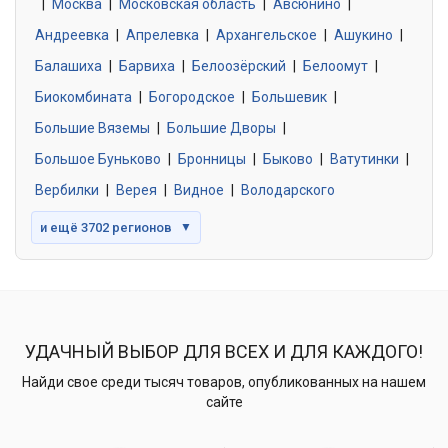
|
Москва
0 объявлений
|
Московская область
|
Авсюнино
|
Андреевка
|
Апрелевка
|
Архангельское
|
Ашукино
|
Балашиха
|
Барвиха
|
Белоозёрский
|
Белоомут
|
Знакомства без обязательств
0 объявлений
Биокомбината
|
Богородское
|
Большевик
|
Большие Вяземы
|
Большие Дворы
|
Большое Буньково
|
Бронницы
|
Быково
|
Ватутинки
|
Вербилки
|
Верея
|
Видное
|
Володарского
и ещё 3702 регионов
▼
УДАЧНЫЙ ВЫБОР ДЛЯ ВСЕХ И ДЛЯ КАЖДОГО!
Найди свое среди тысяч товаров, опубликованных на нашем
сайте