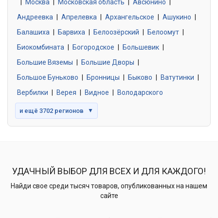
|
Москва
0 объявлений
|
Московская область
|
Авсюнино
|
Андреевка
|
Апрелевка
|
Архангельское
|
Ашукино
|
Балашиха
|
Барвиха
|
Белоозёрский
|
Белоомут
|
Знакомства без обязательств
0 объявлений
Биокомбината
|
Богородское
|
Большевик
|
Большие Вяземы
|
Большие Дворы
|
Большое Буньково
|
Бронницы
|
Быково
|
Ватутинки
|
Вербилки
|
Верея
|
Видное
|
Володарского
и ещё 3702 регионов
▼
УДАЧНЫЙ ВЫБОР ДЛЯ ВСЕХ И ДЛЯ КАЖДОГО!
Найди свое среди тысяч товаров, опубликованных на нашем
сайте