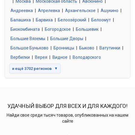
|
Москва
0 объявлений
|
Московская область
|
Авсюнино
|
Андреевка
|
Апрелевка
|
Архангельское
|
Ашукино
|
Балашиха
|
Барвиха
|
Белоозёрский
|
Белоомут
|
Знакомства без обязательств
0 объявлений
Биокомбината
|
Богородское
|
Большевик
|
Большие Вяземы
|
Большие Дворы
|
Большое Буньково
|
Бронницы
|
Быково
|
Ватутинки
|
Вербилки
|
Верея
|
Видное
|
Володарского
и ещё 3702 регионов
▼
УДАЧНЫЙ ВЫБОР ДЛЯ ВСЕХ И ДЛЯ КАЖДОГО!
Найди свое среди тысяч товаров, опубликованных на нашем
сайте