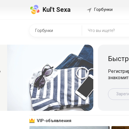
Kul't Sexa
Горбунки
Быстр
о
Регистрир
знакомит
Зарег
VIP-объявления