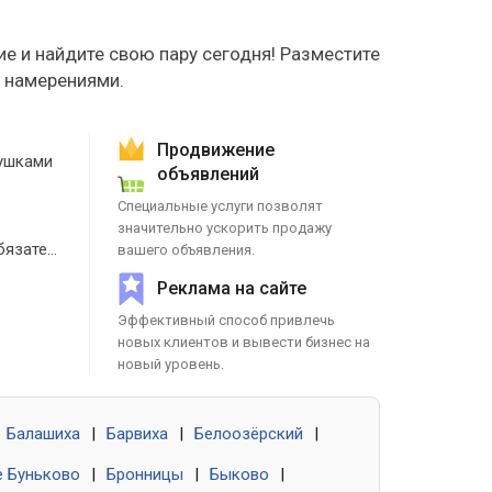
е и найдите свою пару сегодня! Разместите
е намерениями.
Продвижение
ушками
объявлений
Специальные услуги позволят
значительно ускорить продажу
Знакомства без обязательств
вашего объявления.
Реклама на сайте
Эффективный способ привлечь
новых клиентов и вывести бизнес на
новый уровень.
Балашиха
|
Барвиха
|
Белоозёрский
|
 Буньково
|
Бронницы
|
Быково
|