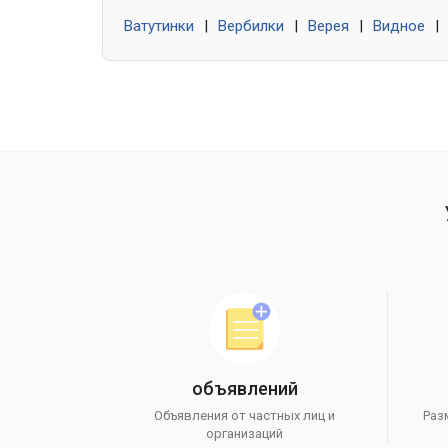
Ватутинки
|
Вербилки
|
Верея
|
Видное
|
объявлений
Объявления от частных лиц и
Раз
организаций