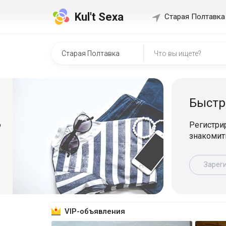
Kul't Sexa
Старая Полтавка
Быстр
о
Регистрир
знакомит
Зарег
VIP-объявления