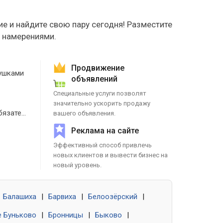
е и найдите свою пару сегодня! Разместите
е намерениями.
Продвижение
ушками
объявлений
Специальные услуги позволят
значительно ускорить продажу
Знакомства без обязательств
вашего объявления.
Реклама на сайте
Эффективный способ привлечь
новых клиентов и вывести бизнес на
новый уровень.
Балашиха
|
Барвиха
|
Белоозёрский
|
 Буньково
|
Бронницы
|
Быково
|