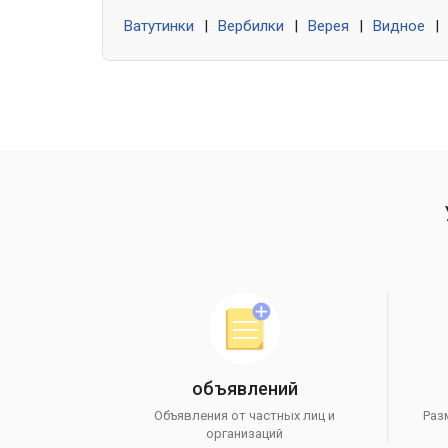
Ватутинки
|
Вербилки
|
Верея
|
Видное
|
объявлений
Объявления от частных лиц и
Раз
организаций