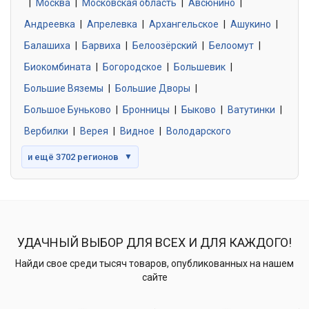
|
Москва
0 объявлений
|
Московская область
|
Авсюнино
|
Андреевка
|
Апрелевка
|
Архангельское
|
Ашукино
|
Балашиха
|
Барвиха
|
Белоозёрский
|
Белоомут
|
Знакомства без обязательств
0 объявлений
Биокомбината
|
Богородское
|
Большевик
|
Большие Вяземы
|
Большие Дворы
|
Большое Буньково
|
Бронницы
|
Быково
|
Ватутинки
|
Вербилки
|
Верея
|
Видное
|
Володарского
и ещё 3702 регионов
▼
УДАЧНЫЙ ВЫБОР ДЛЯ ВСЕХ И ДЛЯ КАЖДОГО!
Найди свое среди тысяч товаров, опубликованных на нашем
сайте