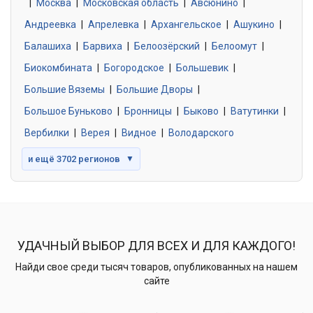
|
Москва
0 объявлений
|
Московская область
|
Авсюнино
|
Андреевка
|
Апрелевка
|
Архангельское
|
Ашукино
|
Балашиха
|
Барвиха
|
Белоозёрский
|
Белоомут
|
Знакомства без обязательств
0 объявлений
Биокомбината
|
Богородское
|
Большевик
|
Большие Вяземы
|
Большие Дворы
|
Большое Буньково
|
Бронницы
|
Быково
|
Ватутинки
|
Вербилки
|
Верея
|
Видное
|
Володарского
и ещё 3702 регионов
▼
УДАЧНЫЙ ВЫБОР ДЛЯ ВСЕХ И ДЛЯ КАЖДОГО!
Найди свое среди тысяч товаров, опубликованных на нашем
сайте