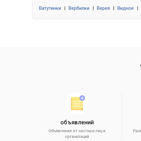
Ватутинки
|
Вербилки
|
Верея
|
Видное
|
объявлений
Объявления от частных лиц и
Раз
организаций