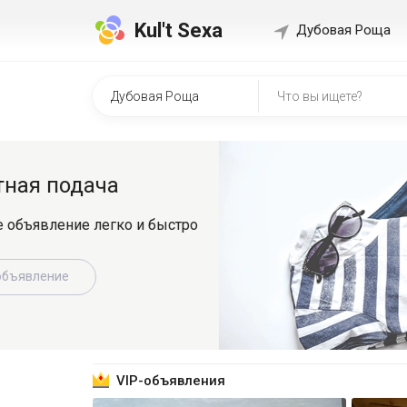
Kul't Sexa
Дубовая Роща
Быстр
о
Регистрир
знакомит
Зарег
VIP-объявления