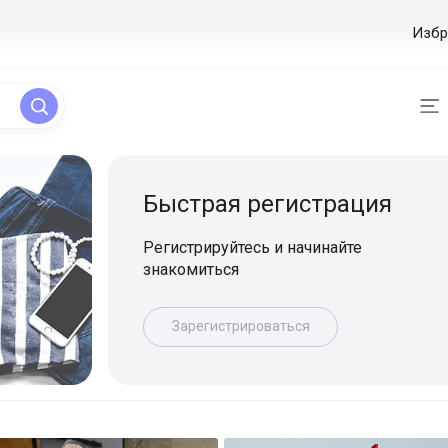
Избр
ая регистрация
уйтесь и начинайте
ься
истрироваться