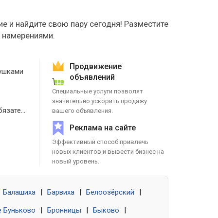
е и найдите свою пару сегодня! Разместите
е намерениями.
Продвижение
ушками
объявлений
Специальные услуги позволят
значительно ускорить продажу
Знакомства без обязательств
вашего объявления.
Реклама на сайте
Эффективный способ привлечь
новых клиентов и вывести бизнес на
новый уровень.
Балашиха
|
Барвиха
|
Белоозёрский
|
 Буньково
|
Бронницы
|
Быково
|