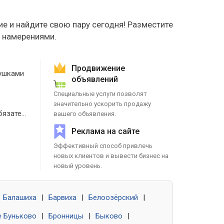
е и найдите свою пару сегодня! Разместите
е намерениями.
Продвижение
ушками
объявлений
Специальные услуги позволят
значительно ускорить продажу
Знакомства без обязательств
вашего объявления.
Реклама на сайте
Эффективный способ привлечь
новых клиентов и вывести бизнес на
новый уровень.
Балашиха
|
Барвиха
|
Белоозёрский
|
 Буньково
|
Бронницы
|
Быково
|