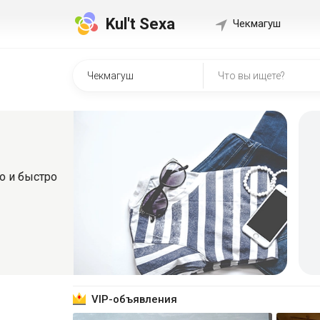
Kul't Sexa
Чекмагуш
Быстр
о
Регистрир
знакомит
Зарег
VIP-объявления