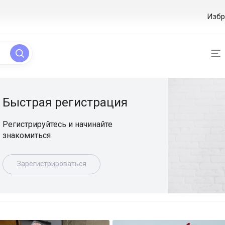
Избр
ая регистрация
уйтесь и начинайте
ься
истрироваться