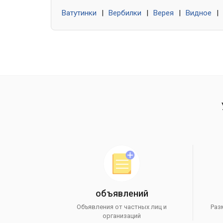
Ватутинки
|
Вербилки
|
Верея
|
Видное
|
объявлений
Объявления от частных лиц и
Раз
организаций