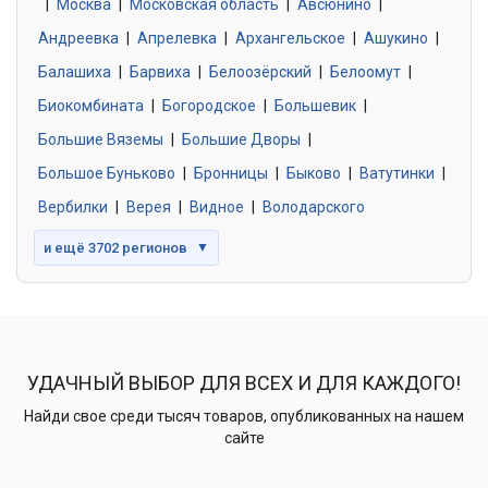
|
Москва
0 объявлений
|
Московская область
|
Авсюнино
|
Андреевка
|
Апрелевка
|
Архангельское
|
Ашукино
|
Балашиха
|
Барвиха
|
Белоозёрский
|
Белоомут
|
Знакомства без обязательств
0 объявлений
Биокомбината
|
Богородское
|
Большевик
|
Большие Вяземы
|
Большие Дворы
|
Большое Буньково
|
Бронницы
|
Быково
|
Ватутинки
|
Вербилки
|
Верея
|
Видное
|
Володарского
и ещё 3702 регионов
▼
УДАЧНЫЙ ВЫБОР ДЛЯ ВСЕХ И ДЛЯ КАЖДОГО!
Найди свое среди тысяч товаров, опубликованных на нашем
сайте