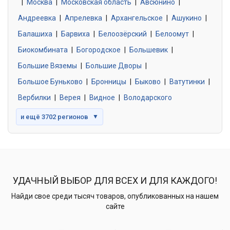
|
Москва
0 объявлений
|
Московская область
|
Авсюнино
|
Андреевка
|
Апрелевка
|
Архангельское
|
Ашукино
|
Балашиха
|
Барвиха
|
Белоозёрский
|
Белоомут
|
Знакомства без обязательств
0 объявлений
Биокомбината
|
Богородское
|
Большевик
|
Большие Вяземы
|
Большие Дворы
|
Большое Буньково
|
Бронницы
|
Быково
|
Ватутинки
|
Вербилки
|
Верея
|
Видное
|
Володарского
и ещё 3702 регионов
▼
УДАЧНЫЙ ВЫБОР ДЛЯ ВСЕХ И ДЛЯ КАЖДОГО!
Найди свое среди тысяч товаров, опубликованных на нашем
сайте