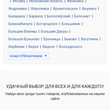
|
Москва
0 объявлений
|
Московская область
|
Авсюнино
|
Андреевка
|
Апрелевка
|
Архангельское
|
Ашукино
|
Балашиха
|
Барвиха
|
Белоозёрский
|
Белоомут
|
Знакомства без обязательств
0 объявлений
Биокомбината
|
Богородское
|
Большевик
|
Большие Вяземы
|
Большие Дворы
|
Большое Буньково
|
Бронницы
|
Быково
|
Ватутинки
|
Вербилки
|
Верея
|
Видное
|
Володарского
и ещё 3702 регионов
▼
УДАЧНЫЙ ВЫБОР ДЛЯ ВСЕХ И ДЛЯ КАЖДОГО!
Найди свое среди тысяч товаров, опубликованных на нашем
сайте