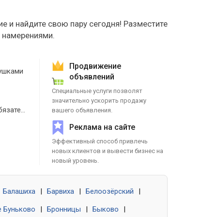
е и найдите свою пару сегодня! Разместите
е намерениями.
Продвижение
ушками
объявлений
Специальные услуги позволят
значительно ускорить продажу
Знакомства без обязательств
вашего объявления.
Реклама на сайте
Эффективный способ привлечь
новых клиентов и вывести бизнес на
новый уровень.
Балашиха
|
Барвиха
|
Белоозёрский
|
 Буньково
|
Бронницы
|
Быково
|