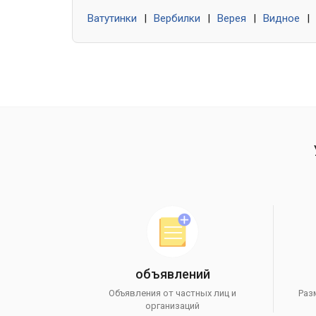
Ватутинки
|
Вербилки
|
Верея
|
Видное
|
объявлений
Объявления от частных лиц и
Раз
организаций