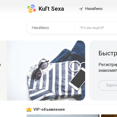
Kul't Sexa
Нахабино
Быстр
о
Регистрир
знакомит
Зарег
VIP-объявления