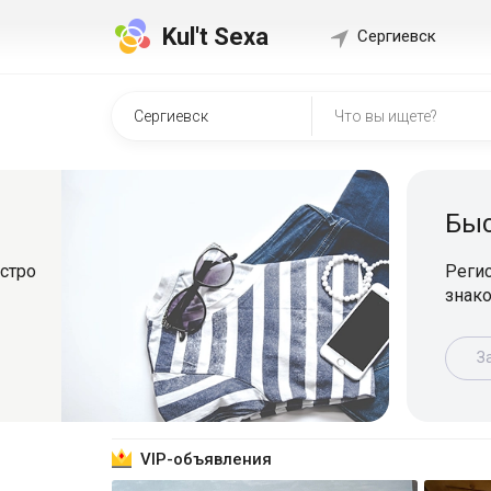
Kul't Sexa
Сергиевск
Быстр
о
Регистрир
знакомит
Зарег
VIP-объявления