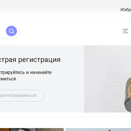
Избр
ая регистрация
уйтесь и начинайте
ься
истрироваться