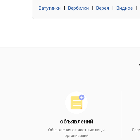
Ватутинки
|
Вербилки
|
Верея
|
Видное
|
объявлений
Объявления от частных лиц и
Раз
организаций