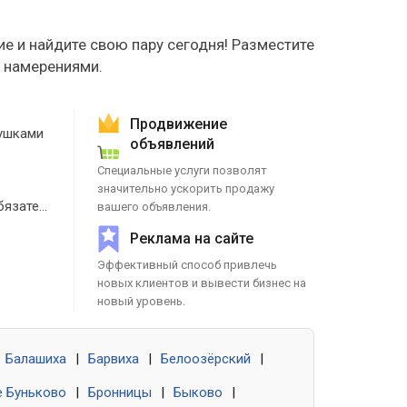
е и найдите свою пару сегодня! Разместите
е намерениями.
Продвижение
ушками
объявлений
Специальные услуги позволят
значительно ускорить продажу
Знакомства без обязательств
вашего объявления.
Реклама на сайте
Эффективный способ привлечь
новых клиентов и вывести бизнес на
новый уровень.
Балашиха
|
Барвиха
|
Белоозёрский
|
 Буньково
|
Бронницы
|
Быково
|