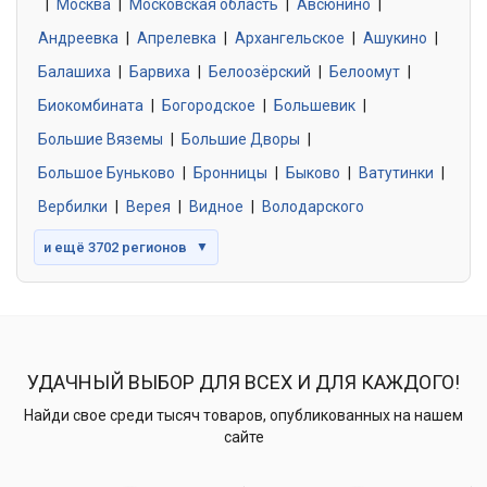
|
Москва
0 объявлений
|
Московская область
|
Авсюнино
|
Андреевка
|
Апрелевка
|
Архангельское
|
Ашукино
|
Балашиха
|
Барвиха
|
Белоозёрский
|
Белоомут
|
Знакомства без обязательств
0 объявлений
Биокомбината
|
Богородское
|
Большевик
|
Большие Вяземы
|
Большие Дворы
|
Большое Буньково
|
Бронницы
|
Быково
|
Ватутинки
|
Вербилки
|
Верея
|
Видное
|
Володарского
и ещё 3702 регионов
▼
УДАЧНЫЙ ВЫБОР ДЛЯ ВСЕХ И ДЛЯ КАЖДОГО!
Найди свое среди тысяч товаров, опубликованных на нашем
сайте