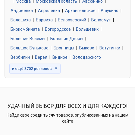
|
Москва
0 объявлений
|
Московская область
|
Авсюнино
|
Андреевка
|
Апрелевка
|
Архангельское
|
Ашукино
|
Балашиха
|
Барвиха
|
Белоозёрский
|
Белоомут
|
Знакомства без обязательств
0 объявлений
Биокомбината
|
Богородское
|
Большевик
|
Большие Вяземы
|
Большие Дворы
|
Большое Буньково
|
Бронницы
|
Быково
|
Ватутинки
|
Вербилки
|
Верея
|
Видное
|
Володарского
и ещё 3702 регионов
▼
УДАЧНЫЙ ВЫБОР ДЛЯ ВСЕХ И ДЛЯ КАЖДОГО!
Найди свое среди тысяч товаров, опубликованных на нашем
сайте