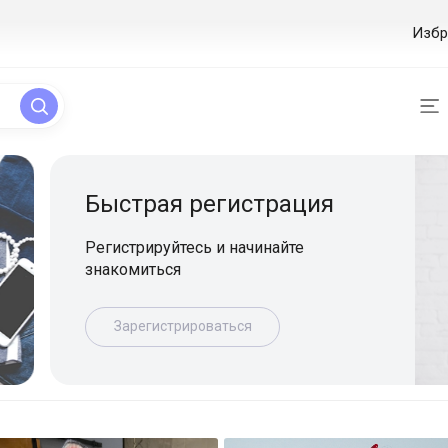
Избр
ая регистрация
уйтесь и начинайте
ься
истрироваться