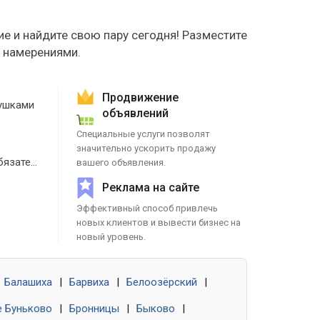
е и найдите свою пару сегодня! Разместите
е намерениями.
Продвижение
ушками
объявлений
Специальные услуги позволят
значительно ускорить продажу
Знакомства без обязательств
вашего объявления.
Реклама на сайте
Эффективный способ привлечь
новых клиентов и вывести бизнес на
новый уровень.
Балашиха
|
Барвиха
|
Белоозёрский
|
 Буньково
|
Бронницы
|
Быково
|