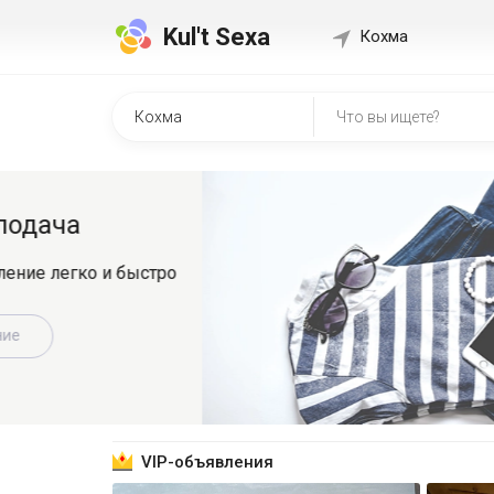
Kul't Sexa
Кохма
Быстр
о
Регистрир
знакомит
Зарег
VIP-объявления