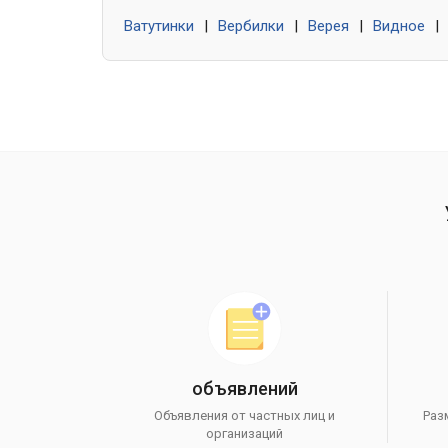
Ватутинки
|
Вербилки
|
Верея
|
Видное
|
объявлений
Объявления от частных лиц и
Раз
организаций