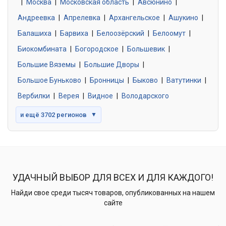
|
Москва
0 объявлений
|
Московская область
|
Авсюнино
|
Андреевка
|
Апрелевка
|
Архангельское
|
Ашукино
|
Балашиха
|
Барвиха
|
Белоозёрский
|
Белоомут
|
Знакомства без обязательств
0 объявлений
Биокомбината
|
Богородское
|
Большевик
|
Большие Вяземы
|
Большие Дворы
|
Большое Буньково
|
Бронницы
|
Быково
|
Ватутинки
|
Вербилки
|
Верея
|
Видное
|
Володарского
и ещё 3702 регионов
▼
УДАЧНЫЙ ВЫБОР ДЛЯ ВСЕХ И ДЛЯ КАЖДОГО!
Найди свое среди тысяч товаров, опубликованных на нашем
сайте