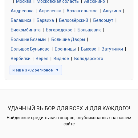
|
Москва
0 объявлений
|
Московская область
|
Авсюнино
|
Андреевка
|
Апрелевка
|
Архангельское
|
Ашукино
|
Балашиха
|
Барвиха
|
Белоозёрский
|
Белоомут
|
Знакомства без обязательств
0 объявлений
Биокомбината
|
Богородское
|
Большевик
|
Большие Вяземы
|
Большие Дворы
|
Большое Буньково
|
Бронницы
|
Быково
|
Ватутинки
|
Вербилки
|
Верея
|
Видное
|
Володарского
и ещё 3702 регионов
▼
УДАЧНЫЙ ВЫБОР ДЛЯ ВСЕХ И ДЛЯ КАЖДОГО!
Найди свое среди тысяч товаров, опубликованных на нашем
сайте