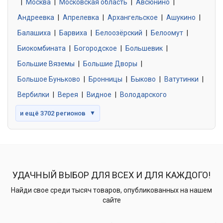
|
Москва
0 объявлений
|
Московская область
|
Авсюнино
|
Андреевка
|
Апрелевка
|
Архангельское
|
Ашукино
|
Балашиха
|
Барвиха
|
Белоозёрский
|
Белоомут
|
Знакомства без обязательств
0 объявлений
Биокомбината
|
Богородское
|
Большевик
|
Большие Вяземы
|
Большие Дворы
|
Большое Буньково
|
Бронницы
|
Быково
|
Ватутинки
|
Вербилки
|
Верея
|
Видное
|
Володарского
и ещё 3702 регионов
▼
УДАЧНЫЙ ВЫБОР ДЛЯ ВСЕХ И ДЛЯ КАЖДОГО!
Найди свое среди тысяч товаров, опубликованных на нашем
сайте