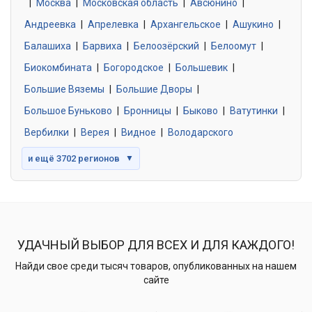
|
Москва
0 объявлений
|
Московская область
|
Авсюнино
|
Андреевка
|
Апрелевка
|
Архангельское
|
Ашукино
|
Балашиха
|
Барвиха
|
Белоозёрский
|
Белоомут
|
Знакомства без обязательств
0 объявлений
Биокомбината
|
Богородское
|
Большевик
|
Большие Вяземы
|
Большие Дворы
|
Большое Буньково
|
Бронницы
|
Быково
|
Ватутинки
|
Вербилки
|
Верея
|
Видное
|
Володарского
и ещё 3702 регионов
▼
УДАЧНЫЙ ВЫБОР ДЛЯ ВСЕХ И ДЛЯ КАЖДОГО!
Найди свое среди тысяч товаров, опубликованных на нашем
сайте