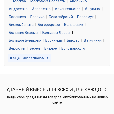
|
Москва
0 объявлений
|
Московская область
|
Авсюнино
|
Андреевка
|
Апрелевка
|
Архангельское
|
Ашукино
|
Балашиха
|
Барвиха
|
Белоозёрский
|
Белоомут
|
Знакомства без обязательств
0 объявлений
Биокомбината
|
Богородское
|
Большевик
|
Большие Вяземы
|
Большие Дворы
|
Большое Буньково
|
Бронницы
|
Быково
|
Ватутинки
|
Вербилки
|
Верея
|
Видное
|
Володарского
и ещё 3702 регионов
▼
УДАЧНЫЙ ВЫБОР ДЛЯ ВСЕХ И ДЛЯ КАЖДОГО!
Найди свое среди тысяч товаров, опубликованных на нашем
сайте