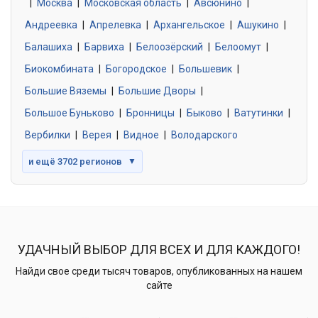
|
Москва
0 объявлений
|
Московская область
|
Авсюнино
|
Андреевка
|
Апрелевка
|
Архангельское
|
Ашукино
|
Балашиха
|
Барвиха
|
Белоозёрский
|
Белоомут
|
Знакомства без обязательств
0 объявлений
Биокомбината
|
Богородское
|
Большевик
|
Большие Вяземы
|
Большие Дворы
|
Большое Буньково
|
Бронницы
|
Быково
|
Ватутинки
|
Вербилки
|
Верея
|
Видное
|
Володарского
и ещё 3702 регионов
▼
УДАЧНЫЙ ВЫБОР ДЛЯ ВСЕХ И ДЛЯ КАЖДОГО!
Найди свое среди тысяч товаров, опубликованных на нашем
сайте