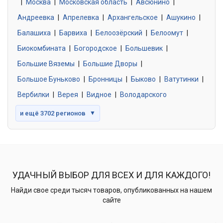
|
Москва
0 объявлений
|
Московская область
|
Авсюнино
|
Андреевка
|
Апрелевка
|
Архангельское
|
Ашукино
|
Балашиха
|
Барвиха
|
Белоозёрский
|
Белоомут
|
Знакомства без обязательств
0 объявлений
Биокомбината
|
Богородское
|
Большевик
|
Большие Вяземы
|
Большие Дворы
|
Большое Буньково
|
Бронницы
|
Быково
|
Ватутинки
|
Вербилки
|
Верея
|
Видное
|
Володарского
и ещё 3702 регионов
▼
УДАЧНЫЙ ВЫБОР ДЛЯ ВСЕХ И ДЛЯ КАЖДОГО!
Найди свое среди тысяч товаров, опубликованных на нашем
сайте