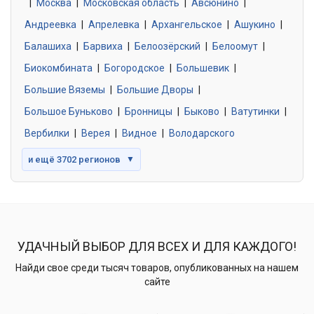
|
Москва
0 объявлений
|
Московская область
|
Авсюнино
|
Андреевка
|
Апрелевка
|
Архангельское
|
Ашукино
|
Балашиха
|
Барвиха
|
Белоозёрский
|
Белоомут
|
Знакомства без обязательств
0 объявлений
Биокомбината
|
Богородское
|
Большевик
|
Большие Вяземы
|
Большие Дворы
|
Большое Буньково
|
Бронницы
|
Быково
|
Ватутинки
|
Вербилки
|
Верея
|
Видное
|
Володарского
и ещё 3702 регионов
▼
УДАЧНЫЙ ВЫБОР ДЛЯ ВСЕХ И ДЛЯ КАЖДОГО!
Найди свое среди тысяч товаров, опубликованных на нашем
сайте