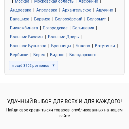
|
Москва
0 объявлений
|
Московская область
|
Авсюнино
|
Андреевка
|
Апрелевка
|
Архангельское
|
Ашукино
|
Балашиха
|
Барвиха
|
Белоозёрский
|
Белоомут
|
Знакомства без обязательств
0 объявлений
Биокомбината
|
Богородское
|
Большевик
|
Большие Вяземы
|
Большие Дворы
|
Большое Буньково
|
Бронницы
|
Быково
|
Ватутинки
|
Вербилки
|
Верея
|
Видное
|
Володарского
и ещё 3702 регионов
▼
УДАЧНЫЙ ВЫБОР ДЛЯ ВСЕХ И ДЛЯ КАЖДОГО!
Найди свое среди тысяч товаров, опубликованных на нашем
сайте