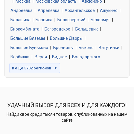
|
Москва
0 объявлений
|
Московская область
|
Авсюнино
|
Андреевка
|
Апрелевка
|
Архангельское
|
Ашукино
|
Балашиха
|
Барвиха
|
Белоозёрский
|
Белоомут
|
Знакомства без обязательств
0 объявлений
Биокомбината
|
Богородское
|
Большевик
|
Большие Вяземы
|
Большие Дворы
|
Большое Буньково
|
Бронницы
|
Быково
|
Ватутинки
|
Вербилки
|
Верея
|
Видное
|
Володарского
и ещё 3702 регионов
▼
УДАЧНЫЙ ВЫБОР ДЛЯ ВСЕХ И ДЛЯ КАЖДОГО!
Найди свое среди тысяч товаров, опубликованных на нашем
сайте