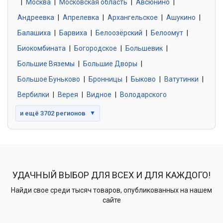
|
Москва
0 объявлений
|
Московская область
|
Авсюнино
|
Андреевка
|
Апрелевка
|
Архангельское
|
Ашукино
|
Балашиха
|
Барвиха
|
Белоозёрский
|
Белоомут
|
Знакомства без обязательств
0 объявлений
Биокомбината
|
Богородское
|
Большевик
|
Большие Вяземы
|
Большие Дворы
|
Большое Буньково
|
Бронницы
|
Быково
|
Ватутинки
|
Вербилки
|
Верея
|
Видное
|
Володарского
и ещё 3702 регионов
▼
УДАЧНЫЙ ВЫБОР ДЛЯ ВСЕХ И ДЛЯ КАЖДОГО!
Найди свое среди тысяч товаров, опубликованных на нашем
сайте