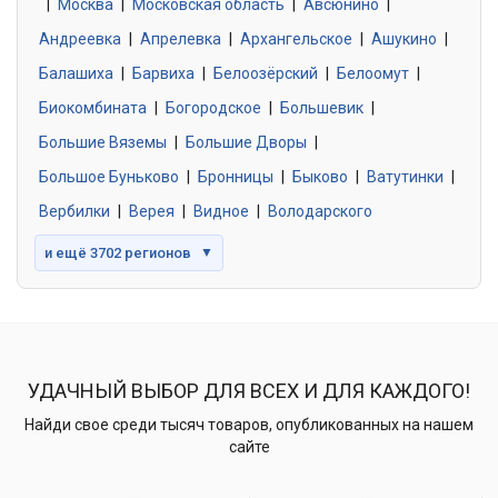
|
Москва
0 объявлений
|
Московская область
|
Авсюнино
|
Андреевка
|
Апрелевка
|
Архангельское
|
Ашукино
|
Балашиха
|
Барвиха
|
Белоозёрский
|
Белоомут
|
Знакомства без обязательств
0 объявлений
Биокомбината
|
Богородское
|
Большевик
|
Большие Вяземы
|
Большие Дворы
|
Большое Буньково
|
Бронницы
|
Быково
|
Ватутинки
|
Вербилки
|
Верея
|
Видное
|
Володарского
и ещё 3702 регионов
▼
УДАЧНЫЙ ВЫБОР ДЛЯ ВСЕХ И ДЛЯ КАЖДОГО!
Найди свое среди тысяч товаров, опубликованных на нашем
сайте