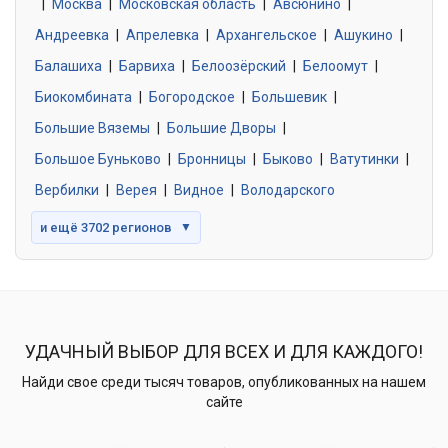
|
Москва
0 объявлений
|
Московская область
|
Авсюнино
|
Андреевка
|
Апрелевка
|
Архангельское
|
Ашукино
|
Балашиха
|
Барвиха
|
Белоозёрский
|
Белоомут
|
Знакомства без обязательств
0 объявлений
Биокомбината
|
Богородское
|
Большевик
|
Большие Вяземы
|
Большие Дворы
|
Большое Буньково
|
Бронницы
|
Быково
|
Ватутинки
|
Вербилки
|
Верея
|
Видное
|
Володарского
и ещё 3702 регионов
▼
УДАЧНЫЙ ВЫБОР ДЛЯ ВСЕХ И ДЛЯ КАЖДОГО!
Найди свое среди тысяч товаров, опубликованных на нашем
сайте