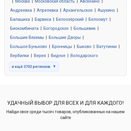
|
Москва
0 объявлений
|
Московская область
|
Авсюнино
|
Андреевка
|
Апрелевка
|
Архангельское
|
Ашукино
|
Балашиха
|
Барвиха
|
Белоозёрский
|
Белоомут
|
Знакомства без обязательств
0 объявлений
Биокомбината
|
Богородское
|
Большевик
|
Большие Вяземы
|
Большие Дворы
|
Большое Буньково
|
Бронницы
|
Быково
|
Ватутинки
|
Вербилки
|
Верея
|
Видное
|
Володарского
и ещё 3702 регионов
▼
УДАЧНЫЙ ВЫБОР ДЛЯ ВСЕХ И ДЛЯ КАЖДОГО!
Найди свое среди тысяч товаров, опубликованных на нашем
сайте