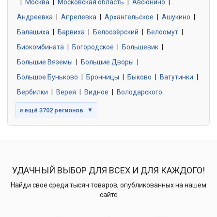
|
Москва
0 объявлений
|
Московская область
|
Авсюнино
|
Андреевка
|
Апрелевка
|
Архангельское
|
Ашукино
|
Балашиха
|
Барвиха
|
Белоозёрский
|
Белоомут
|
Знакомства без обязательств
0 объявлений
Биокомбината
|
Богородское
|
Большевик
|
Большие Вяземы
|
Большие Дворы
|
Большое Буньково
|
Бронницы
|
Быково
|
Ватутинки
|
Вербилки
|
Верея
|
Видное
|
Володарского
и ещё 3702 регионов
▼
УДАЧНЫЙ ВЫБОР ДЛЯ ВСЕХ И ДЛЯ КАЖДОГО!
Найди свое среди тысяч товаров, опубликованных на нашем
сайте